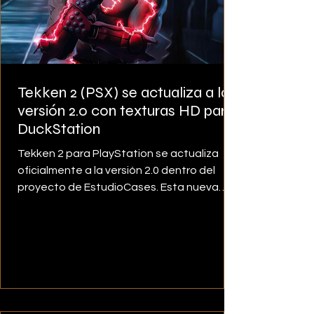
Tekken 2 (PSX) se actualiza a la
versión 2.0 con texturas HD para
DuckStation
Tekken 2 para PlayStation se actualiza
oficialmente a la versión 2.0 dentro del
proyecto de EstudioCases. Esta nueva
versión introduce una mejora visual
completa gracias a la incorporación de
texturas en alta definición diseñadas
específicamente para el emulador
DuckStation . Tras el trabajo previo
realizado en Tekken 1, donde se mejoraron
los rostros de los personajes en la pantalla