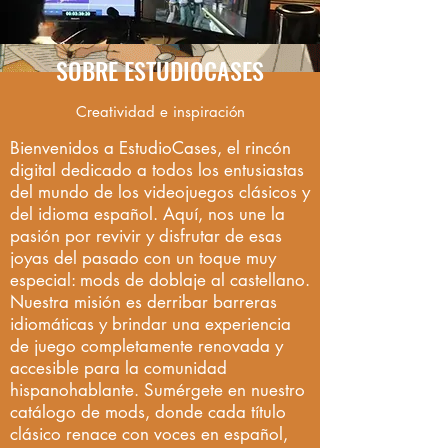
SOBRE ESTUDIOCASES
Creatividad e inspiración
Bienvenidos a EstudioCases, el rincón
digital dedicado a todos los entusiastas
del mundo de los videojuegos clásicos y
del idioma español. Aquí, nos une la
pasión por revivir y disfrutar de esas
joyas del pasado con un toque muy
especial: mods de doblaje al castellano.
Nuestra misión es derribar barreras
idiomáticas y brindar una experiencia
de juego completamente renovada y
accesible para la comunidad
hispanohablante. Sumérgete en nuestro
catálogo de mods, donde cada título
clásico renace con voces en español,