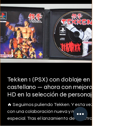
de selección, el mismo autor ha
desarrollado ahora un pack completo de
texturas HD para Tekk
Tekken 1 (PSX) con doblaje en
castellano — ahora con mejoras
HD en la selección de personajes
(Update 2.1) (y Tekken 2 en
🔥 Seguimos puliendo Tekken. Y esta vez,
camino)
con una colaboración nueva y muy
especial. Tras el lanzamiento de nuestro
Tekken 1 de PSX con traducción y doblaje