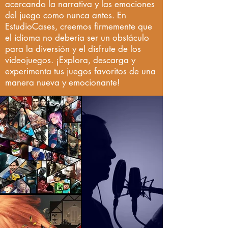
acercando la narrativa y las emociones
del juego como nunca antes. En
EstudioCases, creemos firmemente que
el idioma no debería ser un obstáculo
para la diversión y el disfrute de los
videojuegos. ¡Explora, descarga y
experimenta tus juegos favoritos de una
manera nueva y emocionante!