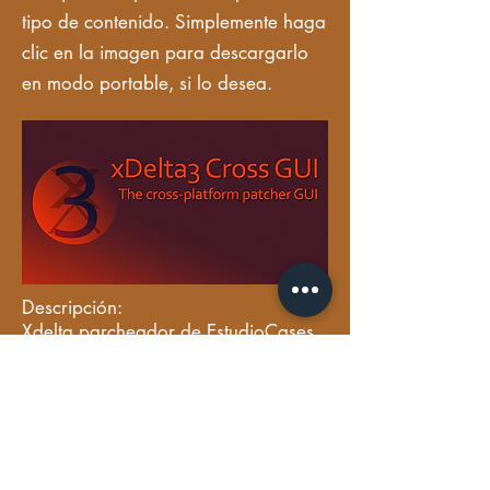
tipo de contenido. Simplemente haga
clic en la imagen para descargarlo
en modo portable, si lo desea.
Descripción:
Xdelta parcheador de EstudioCases
es una aplicación portable que
permite parchear juegos de Nintendo
64, PS1, ISOs, etc., de manera
rápida, fácil, en castellano y sin
complicaciones. Todos los parches de
estos juegos, incluso los de antiguas