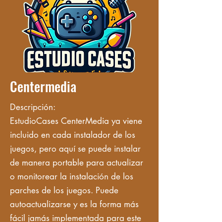
Centermedia
Descripción:
EstudioCases CenterMedia ya viene
incluido en cada instalador de los
juegos, pero aquí se puede instalar
de manera portable para actualizar
o monitorear la instalación de los
parches de los juegos. Puede
autoactualizarse y es la forma más
fácil jamás implementada para este